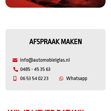
AFSPRAAK MAKEN
info@automobielglas.nl

0485 - 45 35 63

06 53 54 02 23
Whatsapp

