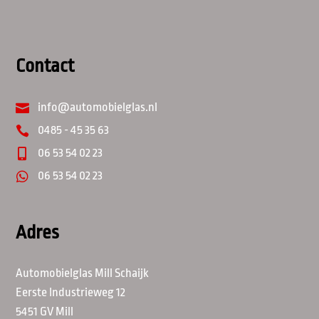
Contact
info@automobielglas.nl

0485 - 45 35 63

06 53 54 02 23

06 53 54 02 23

Adres
Automobielglas Mill Schaijk
Eerste Industrieweg 12
5451 GV Mill